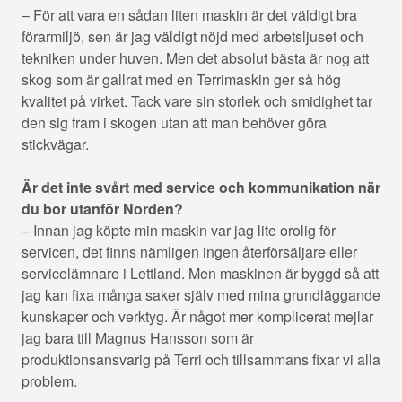
– För att vara en sådan liten maskin är det väldigt bra
förarmiljö, sen är jag väldigt nöjd med arbetsljuset och
tekniken under huven. Men det absolut bästa är nog att
skog som är gallrat med en Terrimaskin ger så hög
kvalitet på virket. Tack vare sin storlek och smidighet tar
den sig fram i skogen utan att man behöver göra
stickvägar.
Är det inte svårt med service och kommunikation när
du bor utanför Norden?
– Innan jag köpte min maskin var jag lite orolig för
servicen, det finns nämligen ingen återförsäljare eller
servicelämnare i Lettland. Men maskinen är byggd så att
jag kan fixa många saker själv med mina grundläggande
kunskaper och verktyg. Är något mer komplicerat mejlar
jag bara till Magnus Hansson som är
produktionsansvarig på Terri och tillsammans fixar vi alla
problem.