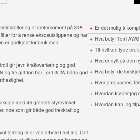
 hestekrefter og et dreiemoment på 318
Er det mulig å kom
ilter for å rense eksosutslippene og har
Hva betyr Terri AWS
ren er godkjent for bruk med
Til hvilken type bru
Hva er nytt på den 
ll gir jevn kraftoverføring og god
Hva betyr de forskj
 kN og tre girtrinn har Terri 3CW både god
rthastighet.
Hvor produseres Ter
Hvordan kjøper jeg 
ruksjon med 45 graders styrevinkel.
Hvordan kan jeg til
er, noe som gir både god trekkraft og
evnt terreng eller ved arbeid i helling. Det
maskinen et sikkert veigrep og føreren en