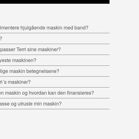
plimentere hjulgående maskin med band?
?
k passer Terri sine maskiner?
nyeste maskinen?
ellige maskin betegnelsene?
ri´s maskiner?
en maskin og hvordan kan den finansieres?
passe og utruste min maskin?