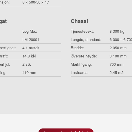
nsjon:
8 x 500/50 x 17
gat
Chassi
Log Max
Tjenestevekt:
8 300 kg
LM 2000T
Lengde, standard:
6 000 – 6 7
astighet:
4,1 m/sek
Bredde:
2 050 mm
raft:
14,8 kN
Øverste høyde:
3 100 mm
erhjul:
2 stk
Markfrigang:
700 mm
ing:
410 mm
Lasteareal:
2,45 m2