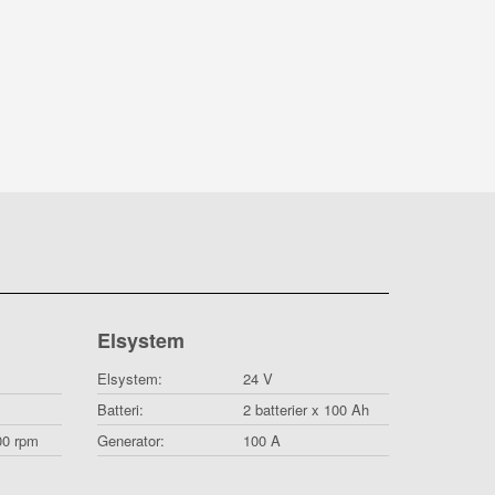
Elsystem
Elsystem:
24 V
Batteri:
2 batterier x 100 Ah
00 rpm
Generator:
100 A