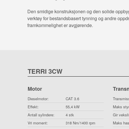
Den smidige konstruksjonen og den solide oppbyggi
verktøy for bestandsbasert tynning og andre oppd
framkommelighet er avgjørende.
TERRI 3CW
Motor
Trans
Dieselmotor:
CAT 3.6
Transmis
Effekt:
55,4 kW
Maks styr
Antall sylindere:
4 stk
Gir veksl
Vri moment:
318 Nm/1400 rpm
Maks hast