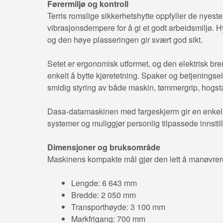
Førermiljø og kontroll
Terris romslige sikkerhetshytte oppfyller de nyest
vibrasjonsdempere for å gi et godt arbeidsmiljø. Hy
og den høye plasseringen gir svært god sikt.
Setet er ergonomisk utformet, og den elektrisk br
enkelt å bytte kjøretetning. Spaker og betjeningsel
smidig styring av både maskin, tømmergrip, hogst
Dasa-datamaskinen med fargeskjerm gir en enkel 
systemer og muliggjør personlig tilpassede innstilli
Dimensjoner og bruksområde
Maskinens kompakte mål gjør den lett å manøvrere 
Lengde: 6 643 mm
Bredde: 2 050 mm
Transporthøyde: 3 100 mm
Markfrigang: 700 mm