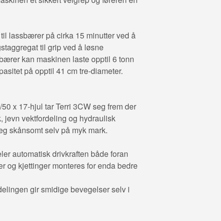
il lassbærer på cirka 15 minutter ved å
staggregat til grip ved å løsne
bærer kan maskinen laste opptil 6 tonn
itet på opptil 41 cm tre-diameter.
50 x 17-hjul tar Terri 3CW seg frem der
 jevn vektfordeling og hydraulisk
seg skånsomt selv på myk mark.
ler automatisk drivkraften både foran
er og kjettinger monteres for enda bedre
delingen gir smidige bevegelser selv i