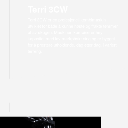
Terri 3CW
Terri 3CW er en profesjonell kombimaskin
utviklet for både å kunne høste og frakte tømmer
ut av skogen. Maskinen kombinerer høy
kapasitet med lav markpåvirkning og er bygget
for å prestere utholdende, dag etter dag, i variert
terreng.