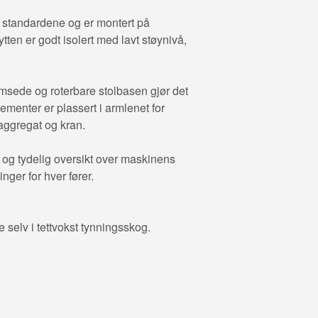
e standardene og er montert på
tten er godt isolert med lavt støynivå,
emsede og roterbare stolbasen gjør det
ementer er plassert i armlenet for
aggregat og kran.
og tydelig oversikt over maskinens
nger for hver fører.
selv i tettvokst tynningsskog.