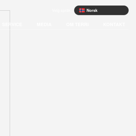
Velg språk:
Norsk
SERVICE
MEDIA
OM TERRI
KONTAKT