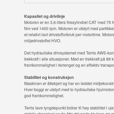
Kapasitet og drivlinje
Motoren er en 3,6-liters firesylindret CAT med 75
Nm ved 1400 rpm. Motoren er utstyrt med partikkelf
et relativt lavt drivstofforbruk per motortime. Moto
miljødrivstoffet HVO.
Det hydrauliske drivsystemet med Terris AWS-kontro
trekkraft i alle situasjoner. Med en trekkraft på 88
framkommelighet i terrenget og en effektiv transpo
Stabilitet og konstruksjon
Maskinen er åttekjert og har en leddet midjekonst
Hver boggi er utstyrt med to hydrauliske hjulmotor
god framkommelighet.
Terris lave tyngdepunkt bidrar til høy stabilitet i uj
stabile chassiset og de åtte drivende hjulene gir 