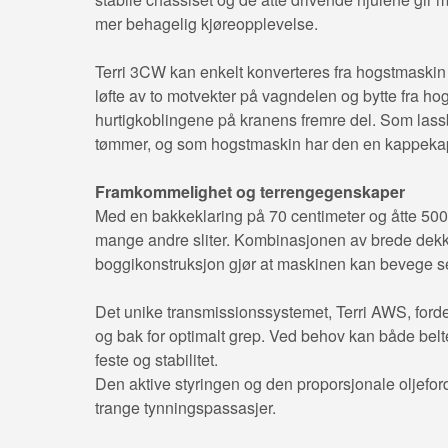
mer behagelig kjøreopplevelse.
Terri 3CW kan enkelt konverteres fra hogstmaskin t
løfte av to motvekter på vagndelen og bytte fra hog
hurtigkoblingene på kranens fremre del. Som lass
tømmer, og som hogstmaskin har den en kappekapas
Framkommelighet og terrengegenskaper
Med en bakkeklaring på 70 centimeter og åtte 500/
mange andre sliter. Kombinasjonen av brede dekk,
boggikonstruksjon gjør at maskinen kan bevege 
Det unike transmissionssystemet, Terri AWS, forde
og bak for optimalt grep. Ved behov kan både belt
feste og stabilitet.
Den aktive styringen og den proporsjonale oljefor
trange tynningspassasjer.