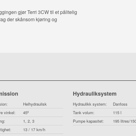
ngen gjør Terri 3CW til et pålitelig
rag der skånsom kjøring og
mission
Hydrauliksystem
sion:
Helhydraulisk
Hydraulikk system:
Danfoss
e vinkel:
45º
Tank volum:
115 l
ing:
1, 2, 3
Pumpe kapasitet:
195 litres/15
ighet:
13 / 17 km/h