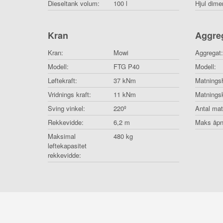
Dieseltank volum:
100 l
Hjul dime
Kran
Aggre
Kran:
Mowi
Aggregat:
Modell:
FTG P40
Modell:
Løftekraft:
37 kNm
Matningsh
Vridnings kraft:
11 kNm
Matningsk
Sving vinkel:
220º
Antal mat
Rekkevidde:
6,2 m
Maks åpn
Maksimal
480 kg
løftekapasitet
rekkevidde: