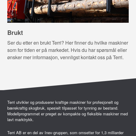
Brukt
Ser du etter en brukt Terri? Her finner du hvilke maskiner
som for tiden er på markedet. Hvis du har spørsmål eller
ønsker mer informasjon, vennligst kontakt oss på Terri.
Terri utvikler og produserer kraftige maskiner for profesjonelt og
bærekraftig skogbruk, spesielt tilpasset for tynning av bestand.
Modellprogrammet er preget av kompakte og fleksible maskiner med
lavt marktrykk.
Terri AB er en del av Inev-gruppen, som omsetter for 1,3 milliarder