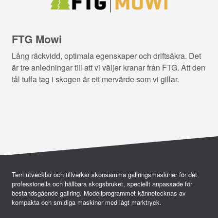
FTG Mowi
Lång räckvidd, optimala egenskaper och driftsäkra. Det
är tre anledningar till att vi väljer kranar från FTG. Att den
tål tuffa tag i skogen är ett mervärde som vi gillar.
Terri utvecklar och tillverkar skonsamma gallringsmaskiner för det
professionella och hållbara skogsbruket, speciellt anpassade för
beståndsgående gallring. Modellprogrammet kännetecknas av
kompakta och smidiga maskiner med lågt marktryck.