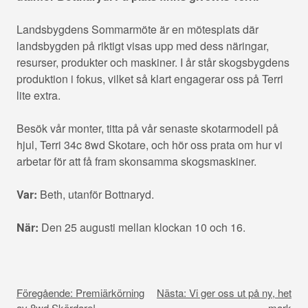
Landsbygdens Sommarmöte är en mötesplats där
landsbygden på riktigt visas upp med dess näringar,
resurser, produkter och maskiner. I år står skogsbygdens
produktion i fokus, vilket så klart engagerar oss på Terri
lite extra.
Besök vår monter, titta på vår senaste skotarmodell på
hjul, Terri 34c 8wd Skotare, och hör oss prata om hur vi
arbetar för att få fram skonsamma skogsmaskiner.
Var:
Beth, utanför Bottnaryd.
När:
Den 25 augusti mellan klockan 10 och 16.
I
n
Föregående:
Premiärkörning
Nästa:
Vi ger oss ut på ny, het
av 8wd Skördare!
mark