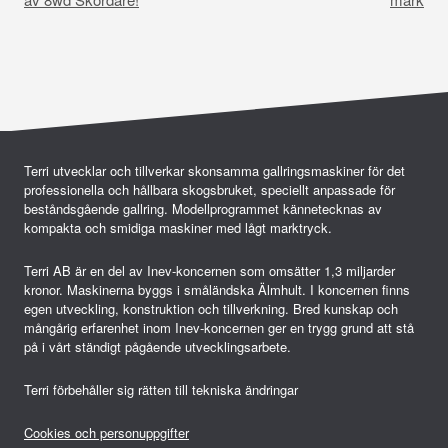
l
ä
g
g
s
n
Terri utvecklar och tillverkar skonsamma gallringsmaskiner för det
professionella och hållbara skogsbruket, speciellt anpassade för
a
beståndsgående gallring. Modellprogrammet kännetecknas av
kompakta och smidiga maskiner med lågt marktryck.
v
i
Terri AB är en del av Inev-koncernen som omsätter 1,3 miljarder
kronor. Maskinerna byggs i småländska Älmhult. I koncernen finns
g
egen utveckling, konstruktion och tillverkning. Bred kunskap och
mångårig erfarenhet inom Inev-koncernen ger en trygg grund att stå
e
på i vårt ständigt pågående utvecklingsarbete.
r
Terri förbehåller sig rätten till tekniska ändringar
i
n
Cookies och personuppgifter