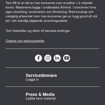
Terri AB är en del av Inev-koncernen som omsätter 1,3 miljarder
g
kronor. Maskinerna byggs i småländska Älmhult. I koncernen finns
e
egen utveckling, konstruktion och tillverkning. Bred kunskap och
mångårig erfarenhet inom Inev-koncernen ger en trygg grund att stå
r
på i vårt ständigt pågående utvecklingsarbete.
i
Terri förbehåller sig rätten till tekniska ändringar
n
Cookies och personuppgifter
g
Servicelämnare
Logga in
Press & Media
Ladda hem material