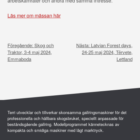
arbetskamrater och andra med samma intresse.
Läs mer om mässan här
I
n
Föregående:
Skog och
Nästa:
Latvian Forest days,
l
Traktor, 3-4 maj 2024,
24-25 maj 2024, Tērvete,
Emmaboda
Lettland
ä
g
g
s
n
Terri utvecklar och tillverkar skonsamma gallringsmaskiner för det
a
professionella och hållbara skogsbruket, speciellt anpassade för
v
beståndsgående gallring. Modellprogrammet kännetecknas av
kompakta och smidiga maskiner med lågt marktryck.
i