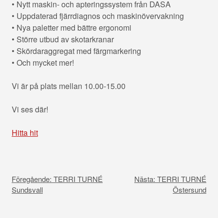
• Nytt maskin- och apteringssystem från DASA
• Uppdaterad fjärrdiagnos och maskinövervakning
• Nya paletter med bättre ergonomi
• Större utbud av skotarkranar
• Skördaraggregat med färgmarkering
• Och mycket mer!
Vi är på plats mellan 10.00-15.00
Vi ses där!
Hitta
hit
I
n
Föregående:
TERRI TURNÉ
Nästa:
TERRI TURNÉ
l
Sundsvall
Östersund
ä