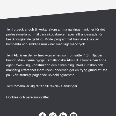
g
g
s
n
Terri utvecklar och tillverkar skonsamma gallringsmaskiner för det
professionella och hållbara skogsbruket, speciellt anpassade för
a
beståndsgående gallring. Modellprogrammet kännetecknas av
kompakta och smidiga maskiner med lågt marktryck.
v
i
Terri AB är en del av Inev-koncernen som omsätter 1,3 miljarder
kronor. Maskinerna byggs i småländska Älmhult. I koncernen finns
g
egen utveckling, konstruktion och tillverkning. Bred kunskap och
mångårig erfarenhet inom Inev-koncernen ger en trygg grund att stå
e
på i vårt ständigt pågående utvecklingsarbete.
r
Terri förbehåller sig rätten till tekniska ändringar
i
n
Cookies och personuppgifter
g