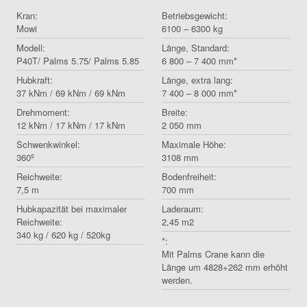
Kran:
Betriebsgewicht:
Mowi
6100 – 6300 kg
Modell:
Länge, Standard:
P40T/ Palms 5.75/ Palms 5.85
6 800 – 7 400 mm*
Hubkraft:
Länge, extra lang:
37 kNm / 69 kNm / 69 kNm
7 400 – 8 000 mm*
Drehmoment:
Breite:
12 kNm / 17 kNm / 17 kNm
2 050 mm
Schwenkwinkel:
Maximale Höhe:
360º
3108 mm
Reichweite:
Bodenfreiheit:
7,5 m
700 mm
Hubkapazität bei maximaler
Laderaum:
Reichweite:
2,45 m2
340 kg / 620 kg / 520kg
*:
Mit Palms Crane kann die
Länge um 4828+262 mm erhöht
werden.