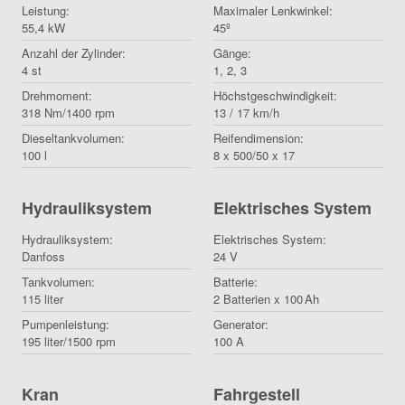
Leistung:
Maximaler Lenkwinkel:
55,4 kW
45º
Anzahl der Zylinder:
Gänge:
4 st
1, 2, 3
Drehmoment:
Höchstgeschwindigkeit:
318 Nm/1400 rpm
13 / 17 km/h
Dieseltankvolumen:
Reifendimension:
100 l
8 x 500/50 x 17
Hydrauliksystem
Elektrisches System
Hydrauliksystem:
Elektrisches System:
Danfoss
24 V
Tankvolumen:
Batterie:
115 liter
2 Batterien x 100 Ah
Pumpenleistung:
Generator:
195 liter/1500 rpm
100 A
Kran
Fahrgestell