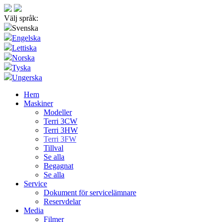
Välj språk:
Svenska
Engelska
Lettiska
Norska
Tyska
Ungerska
Hem
Maskiner
Modeller
Terri 3CW
Terri 3HW
Terri 3FW
Tillval
Se alla
Begagnat
Se alla
Service
Dokument för servicelämnare
Reservdelar
Media
Filmer