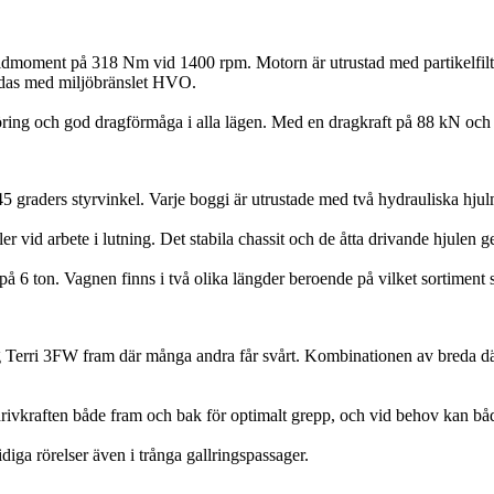
ridmoment på 318 Nm vid 1400 rpm. Motorn är utrustad med partikelfilte
ndas med miljöbränslet HVO.
ing och god dragförmåga i alla lägen. Med en dragkraft på 88 kN och t
 graders styrvinkel. Varje boggi är utrustade med två hydrauliska hjul
eller vid arbete i lutning. Det stabila chassit och de åtta drivande hjule
 på 6 ton. Vagnen finns i två olika längder beroende på vilket sortime
g Terri 3FW fram där många andra får svårt. Kombinationen av breda dä
rivkraften både fram och bak för optimalt grepp, och vid behov kan både
iga rörelser även i trånga gallringspassager.