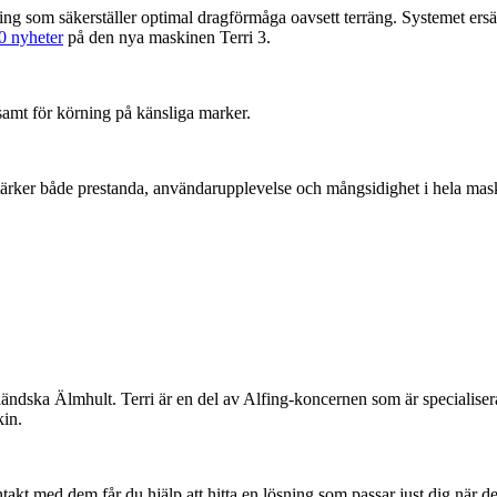
 som säkerställer optimal dragförmåga oavsett terräng. Systemet ersätte
0 nyheter
på den nya maskinen Terri 3.
 samt för körning på känsliga marker.
m stärker både prestanda, användarupplevelse och mångsidighet i hela m
åländska Älmhult. Terri är en del av Alfing-koncernen som är specialiser
kin.
takt med dem får du hjälp att hitta en lösning som passar just dig när d