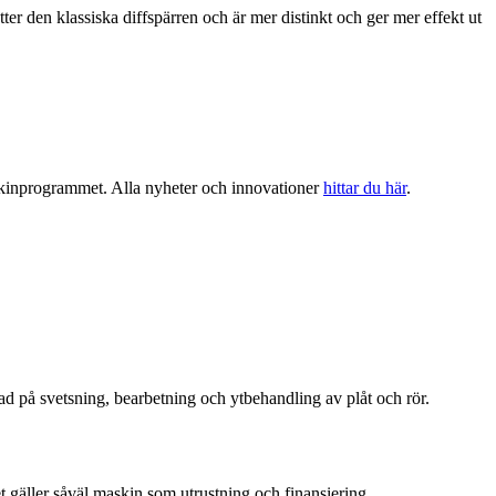
r den klassiska diffspärren och är mer distinkt och ger mer effekt ut
askinprogrammet. Alla nyheter och innovationer
hittar du här
.
ad på svetsning, bearbetning och ytbehandling av plåt och rör.
et gäller såväl maskin som utrustning och finansiering.