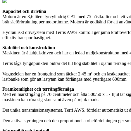
Kapacitet och drivlina
Motorn är en 3,6 liters fyrcylindrig CAT med 75 hästkrafter och ett v
bränsleförbrukning per motortimme. Motorn är godkänd för att anvä
Hydrauliskt drivsystem med Terris AWS-kontroll ger jämn kraftöverför
effektiv transporthastighet.
Stabilitet och konstruktion
Maskinen är åttahjulsdriven och har en ledad midjekonstruktion med 45
Terris låga tyngdpunkten bidrar det till hög stabilitet i ojämn terräng 
Vagnsdelen har en frontgrind som täcker 2,45 m² och en lastkapacitet
lastbanke som gör att lastytan kan förlängas med ytterligare 600mm.
Framkomlighet och terrängförmåga
Med en markfrigång på 70 centimeter och åtta 500/50 x 17-hjul tar si
maskinen kan röra sig skonsamt även på mjuk mark.
Det unika transmissionssystemet, Terri AWS, fördelar automatiskt ut d
Den aktiva styrningen och den proportionella oljefördelningen ger smid
Förarmiljö och kontroll