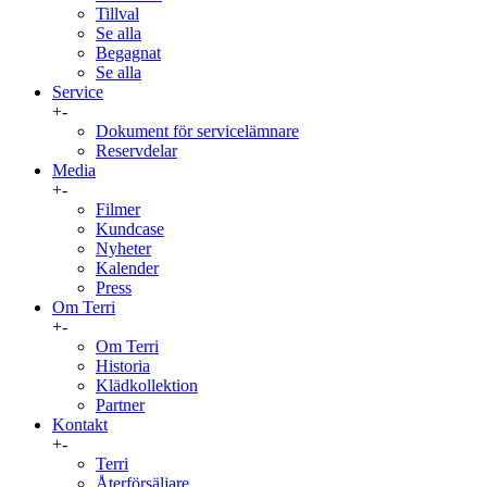
Tillval
Se alla
Begagnat
Se alla
Service
+
-
Dokument för servicelämnare
Reservdelar
Media
+
-
Filmer
Kundcase
Nyheter
Kalender
Press
Om Terri
+
-
Om Terri
Historia
Klädkollektion
Partner
Kontakt
+
-
Terri
Återförsäljare