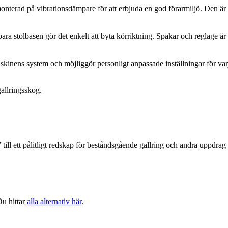
monterad på vibrationsdämpare för att erbjuda en god förarmiljö. Den ä
ara stolbasen gör det enkelt att byta körriktning. Spakar och reglage är
kinens system och möjliggör personligt anpassade inställningar för varj
allringsskog.
ill ett pålitligt redskap för beståndsgående gallring och andra uppdr
Du hittar
alla alternativ här
.