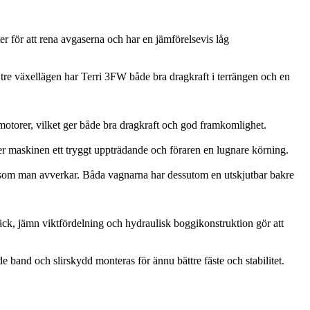
r för att rena avgaserna och har en jämförelsevis låg
re växellägen har Terri 3FW både bra dragkraft i terrängen och en
motorer, vilket ger både bra dragkraft och god framkomlighet.
n ger maskinen ett tryggt uppträdande och föraren en lugnare körning.
nt som man avverkar. Båda vagnarna har dessutom en utskjutbar bakre
ck, jämn viktfördelning och hydraulisk boggikonstruktion gör att
 band och slirskydd monteras för ännu bättre fäste och stabilitet.