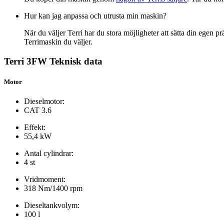
Hur kan jag anpassa och utrusta min maskin?
När du väljer Terri har du stora möjligheter att sätta din egen p
Terrimaskin du väljer.
Terri 3FW Teknisk data
Motor
Dieselmotor:
CAT 3.6
Effekt:
55,4 kW
Antal cylindrar:
4 st
Vridmoment:
318 Nm/1400 rpm
Dieseltankvolym:
100 l