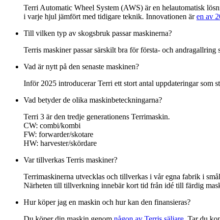
Terri Automatic Wheel System (AWS) är en helautomatisk lösning
i varje hjul jämfört med tidigare teknik. Innovationen är
en av 2
Till vilken typ av skogsbruk passar maskinerna?
Terris maskiner passar särskilt bra för första- och andragallring
Vad är nytt på den senaste maskinen?
Inför 2025 introducerar Terri ett stort antal uppdateringar so
Vad betyder de olika maskinbeteckningarna?
Terri 3 är den tredje generationens Terrimaskin.
CW: combi/kombi
FW: forwarder/skotare
HW: harvester/skördare
Var tillverkas Terris maskiner?
Terrimaskinerna utvecklas och tillverkas i vår egna fabrik i sm
Närheten till tillverkning innebär kort tid från idé till färdig mas
Hur köper jag en maskin och hur kan den finansieras?
Du köper din maskin genom
någon av Terris säljare
. Tar du kon