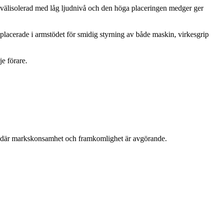
r välisolerad med låg ljudnivå och den höga placeringen medger ger
 placerade i armstödet för smidig styrning av både maskin, virkesgrip
e förare.
ag där markskonsamhet och framkomlighet är avgörande.