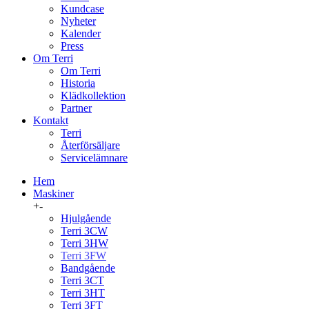
Kundcase
Nyheter
Kalender
Press
Om Terri
Om Terri
Historia
Klädkollektion
Partner
Kontakt
Terri
Återförsäljare
Servicelämnare
Hem
Maskiner
+
-
Hjulgående
Terri 3CW
Terri 3HW
Terri 3FW
Bandgående
Terri 3CT
Terri 3HT
Terri 3FT