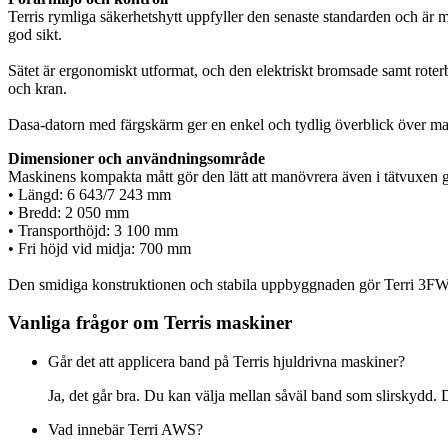
Terris rymliga säkerhetshytt uppfyller den senaste standarden och är 
god sikt.
Sätet är ergonomiskt utformat, och den elektriskt bromsade samt roterb
och kran.
Dasa-datorn med färgskärm ger en enkel och tydlig överblick över mas
Dimensioner och användningsområde
Maskinens kompakta mått gör den lätt att manövrera även i tätvuxen g
• Längd: 6 643/7 243 mm
• Bredd: 2 050 mm
• Transporthöjd: 3 100 mm
• Fri höjd vid midja: 700 mm
Den smidiga konstruktionen och stabila uppbyggnaden gör Terri 3FW t
Vanliga frågor om Terris maskiner
Går det att applicera band på Terris hjuldrivna maskiner?
Ja, det går bra. Du kan välja mellan såväl band som slirskydd. 
Vad innebär Terri AWS?